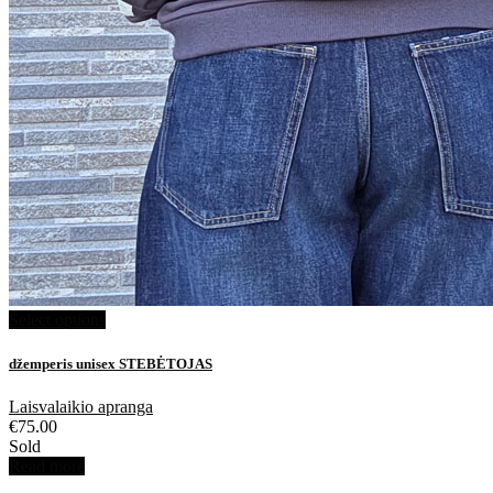
Select options
džemperis unisex STEBĖTOJAS
Laisvalaikio apranga
€
75.00
Sold
Read more