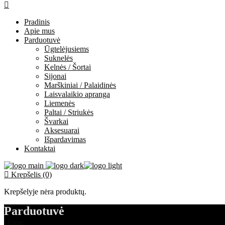
Pradinis
Apie mus
Parduotuvė
Ūgtelėjusiems
Suknelės
Kelnės / Šortai
Sijonai
Marškiniai / Palaidinės
Laisvalaikio apranga
Liemenės
Paltai / Striukės
Švarkai
Aksesuarai
Išpardavimas
Kontaktai
Krepšelis (0)
Krepšelyje nėra produktų.
Parduotuvė
Home
Parduotuvė