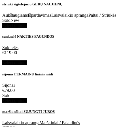
striukė ūgtelėjusių GERŲ NAUJIENŲ
Aukštaūgiams
Išpardavimas
Laisvalaikio apranga
Paltai / Striukės
Sold
New
Select options
sunknelė NAKTIES PAGUNDOS
Suknelės
€
119.00
Select options
sijonas PERMAINŲ lininis midi
Sijonai
€
79.00
Sold
Select options
marškinėliai SUJUNGTI JŪROS
Laisvalaikio apranga
Marškiniai / Palaidinės