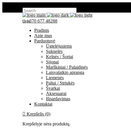
Search for:
+370 677 48288
fb
ig
Pradinis
Apie mus
Parduotuvė
Ūgtelėjusiems
Suknelės
Kelnės / Šortai
Sijonai
Marškiniai / Palaidinės
Laisvalaikio apranga
Liemenės
Paltai / Striukės
Švarkai
Aksesuarai
Išpardavimas
Kontaktai
Krepšelis (0)
Krepšelyje nėra produktų.