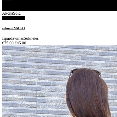
Akcija
Sold
Select options
suknelė VALSO
Išpardavimas
Suknelės
€
75.00
€
45.00