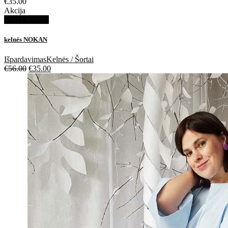
€
35.00
Akcija
Select options
kelnės NOKAN
Išpardavimas
Kelnės / Šortai
€
56.00
€
35.00