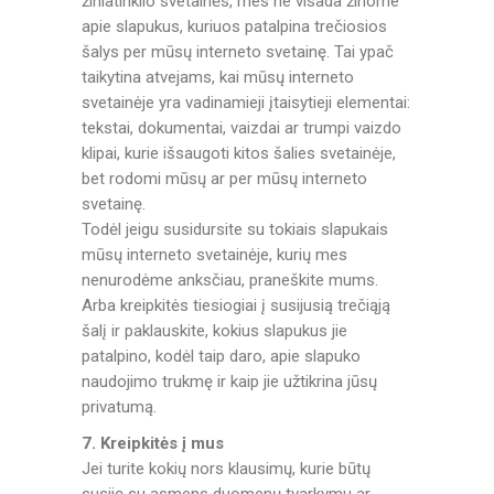
žiniatinklio svetainės, mes ne visada žinome
apie slapukus, kuriuos patalpina trečiosios
šalys per mūsų interneto svetainę. Tai ypač
taikytina atvejams, kai mūsų interneto
svetainėje yra vadinamieji įtaisytieji elementai:
tekstai, dokumentai, vaizdai ar trumpi vaizdo
klipai, kurie išsaugoti kitos šalies svetainėje,
bet rodomi mūsų ar per mūsų interneto
svetainę.
Todėl jeigu susidursite su tokiais slapukais
mūsų interneto svetainėje, kurių mes
nenurodėme anksčiau, praneškite mums.
Arba kreipkitės tiesiogiai į susijusią trečiąją
šalį ir paklauskite, kokius slapukus jie
patalpino, kodėl taip daro, apie slapuko
naudojimo trukmę ir kaip jie užtikrina jūsų
privatumą.
7. Kreipkitės į mus
Jei turite kokių nors klausimų, kurie būtų