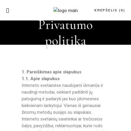
KREPŠELIS (0)
Privatumo
politika
1. Pareiškimas apie slapukus
1.1. Apie slapukus
Interneto svetainėse naudojami išmanūs ir
naudingi metodai, siekiant padidinti jų
patogumą ir padaryti jas kuo įdomesnes
kiekvienam lankytojui. Vienas iš geriausiai
žinomų metodų susijęs su slapukais.
Interneto svetainių savininkai ar trečiosios
šalys, pavyzdžiui, reklamuotojai, kurie rodo