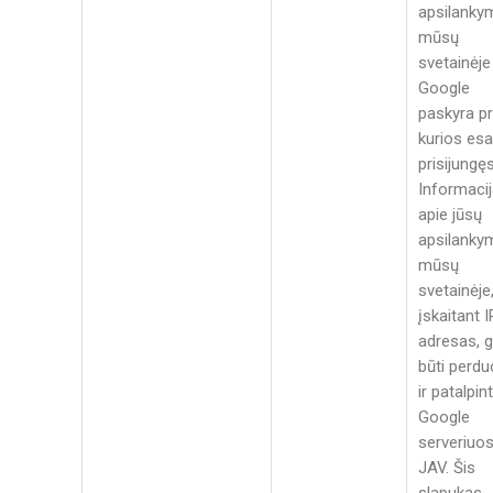
apsilanky
mūsų
svetainėje
Google
paskyra pr
kurios esa
prisijungęs
Informaci
apie jūsų
apsilanky
mūsų
svetainėje
įskaitant I
adresas, g
būti perdu
ir patalpin
Google
serveriuo
JAV. Šis