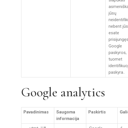
slapukas
asmeniška
jūsų
neidentifik
nebent jūs
esate
prisijungęs
Google
paskyros,
tuomet
identifiku
paskyra..
Google analytics
Pavadinimas
Saugoma
Paskirtis
Gali
informacija