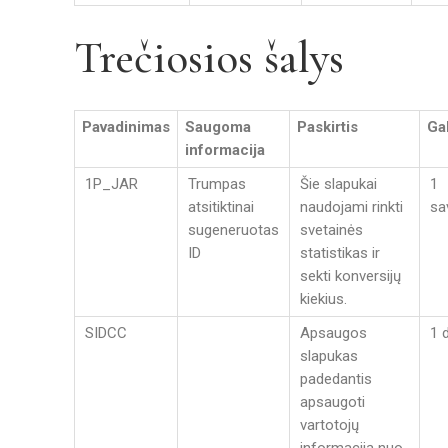
Trečiosios šalys
Pavadinimas
Saugoma
Paskirtis
Gal
informacija
1P_JAR
Trumpas
Šie slapukai
1
atsitiktinai
naudojami rinkti
sa
sugeneruotas
svetainės
ID
statistikas ir
sekti konversijų
kiekius.
SIDCC
Apsaugos
1 
slapukas
padedantis
apsaugoti
vartotojų