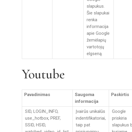
slapukus.
Šie slapukai
renka
informacija
apie Google
žemėlapių
vartotojų
elgseną.
Youtube
Pavadinimas
Saugoma
Paskirtis
informacija
SID, LOGIN_INFO,
Įvairūs unikalūs
Google
use_hotbox, PREF,
indentifikatoriai,
priskiria
SSID, HSID,
taip pat
slapukus 
watched_video_id_list,
prisijungimų
kuriame