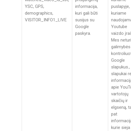
YSC, GPS,
informacija,
puslapyje,
demographics,
kuri gali būti
kuriame
VISITOR_INFO1_LIVE
susijus su
naudojam
Google
Youtube
paskyra.
vaizdo įraš
Mes netur
galimybės
kontroliuot
Google
slapukus.,
slapukai r
informacij
apie YouT
vartotojų
skaičių ir
elgseną, t
pat
informacij
kurie sieja