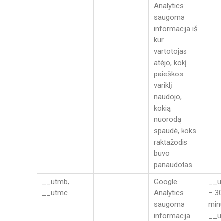
Analytics:
saugoma
informacija iš
kur
vartotojas
atėjo, kokį
paieškos
variklį
naudojo,
kokią
nuorodą
spaudė, koks
raktažodis
buvo
panaudotas.
__utmb,
Google
__u
__utmc
Analytics:
– 3
saugoma
min
informacija
__u