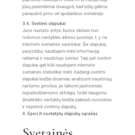
jūsų pasirinkimai išsaugoti, kad būtų galima
panaudoti jums vėl apsilankius svetainėje.
3.4. Svetimi slapukai
Juos nustato sritys, kurios skiriasi nuo
rodomos naršyklės adreso juostoje, t. y. ne
interneto svetainės savininkai. Šie slapukai,
pavyzdžiui, naudojami rinkti informaciją
reklamai ir naudotojo turiniui. Taip pat svetimi
slapukai gali būti naudojami interneto
svetainės statistikai rinkti. Kadangi svetimi
slapukai leidžia išsamiau analizuoti naudotojų
naršymo įpročius, jie laikomi jautresniais
nepažeidžiamumo atžvilgiu, todėl dauguma
žiniatinklio naršyklių leidžia pakeisti nuostatas
ir nepriimti svetimų slapukų.
4. Epici.lt nustatytų slapukų sąrašas
Svetainės