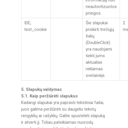
informaciją nuo
neautoritizuotos
prieigos.
IDE,
Šie slapukai
2
test_cookie
priskirti trečiųjų
me
šalių
(DoubleClick)
yra naudojami
tiekti jums
aktualias
reklamas
svetainėje.
5. Slapukų valdymas
5.1. Kaip peržiūrėti slapukus
Kadangi slapukai yra paprasti tekstiniai failai,
juos galima peržiūrėti su daugeliu tekstų
rengyklių ar rašyklių. Galite spustelėti slapuką
ir atverti jį. Toliau pateikiamas nuorodų