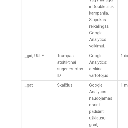
Tag manager
ir Doubleclick
kampanija.
Slapukas
reikalingas
Google
Analytics
veikimui.
_gid, UULE
Trumpas
Google
1 d
atsitiktinai
Analytics:
sugeneruotas
atskiria
ID
vartotojus
_gat
Skaičius
Google
1 m
Analytics:
naudojamas
norint
padidinti
užklausų
greitį