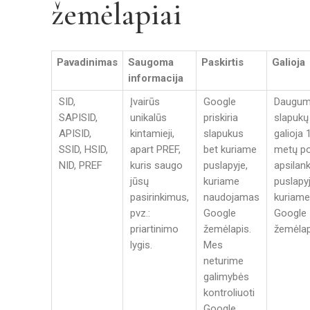
žemėlapiai
Pavadinimas
Saugoma
Paskirtis
Galioja
informacija
SID,
Įvairūs
Google
Daugu
SAPISID,
unikalūs
priskiria
slapukų
APISID,
kintamieji,
slapukus
galioja 
SSID, HSID,
apart PREF,
bet kuriame
metų p
NID, PREF
kuris saugo
puslapyje,
apsila
jūsų
kuriame
puslapyj
pasirinkimus,
naudojamas
kuriame
pvz.:
Google
Google
priartinimo
žemėlapis.
žemėlap
lygis.
Mes
neturime
galimybės
kontroliuoti
Google