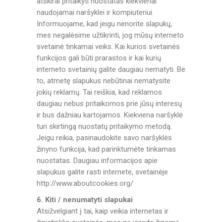
atskirai pritaikyti nuostatas kiekvienai
naudojamai naršyklei ir kompiuteriui.
Informuojame, kad jeigu nenorite slapukų,
mes negalėsime užtikrinti, jog mūsų interneto
svetainė tinkamai veiks. Kai kurios svetainės
funkcijos gali būti prarastos ir kai kurių
interneto svetainių galite daugiau nematyti. Be
to, atmetę slapukus nebūtinai nematysite
jokių reklamų. Tai reiškia, kad reklamos
daugiau nebus pritaikomos prie jūsų interesų
ir bus dažniau kartojamos. Kiekviena naršyklė
turi skirtingą nuostatų pritaikymo metodą.
Jeigu reikia, pasinaudokite savo naršyklės
žinyno funkcija, kad parinktumėte tinkamas
nuostatas. Daugiau informacijos apie
slapukus galite rasti internete, svetainėje
http://www.aboutcookies.org/
6. Kiti / nenumatyti slapukai
Atsižvelgiant į tai, kaip veikia internetas ir