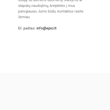
susiję su asmens duomenų tvarkymu ar
slapukų naudojimų, kreipkitės į mus
patogiausiu Jums būdu, kontaktus rasite
žemiau.
El. paštas:
info@epici.lt