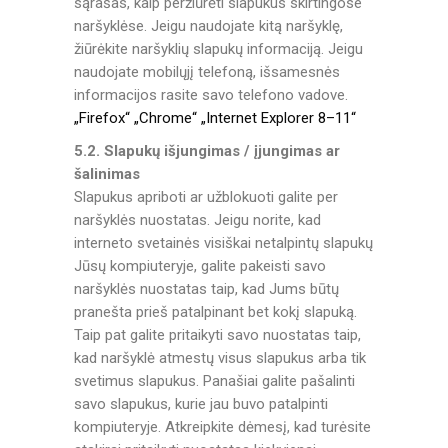
sąrašas, kaip peržiūrėti slapukus skirtingose
naršyklėse. Jeigu naudojate kitą naršyklę,
žiūrėkite naršyklių slapukų informaciją. Jeigu
naudojate mobilųjį telefoną, išsamesnės
informacijos rasite savo telefono vadove.
„Firefox“
„Chrome“
„Internet Explorer 8–11“
5.2. Slapukų išjungimas / įjungimas ar
šalinimas
Slapukus apriboti ar užblokuoti galite per
naršyklės nuostatas. Jeigu norite, kad
interneto svetainės visiškai netalpintų slapukų
Jūsų kompiuteryje, galite pakeisti savo
naršyklės nuostatas taip, kad Jums būtų
pranešta prieš patalpinant bet kokį slapuką.
Taip pat galite pritaikyti savo nuostatas taip,
kad naršyklė atmestų visus slapukus arba tik
svetimus slapukus. Panašiai galite pašalinti
savo slapukus, kurie jau buvo patalpinti
kompiuteryje. Atkreipkite dėmesį, kad turėsite