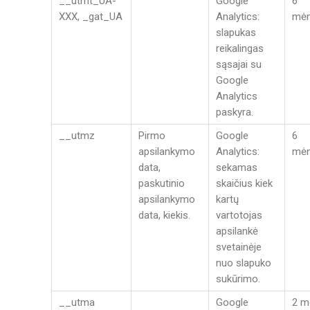
__utmt_UA-
Google
6
XXX, _gat_UA
Analytics:
mėn
slapukas
reikalingas
sąsajai su
Google
Analytics
paskyra.
__utmz
Pirmo
Google
6
apsilankymo
Analytics:
mėn
data,
sekamas
paskutinio
skaičius kiek
apsilankymo
kartų
data, kiekis.
vartotojas
apsilankė
svetainėje
nuo slapuko
sukūrimo.
__utma
Google
2 m