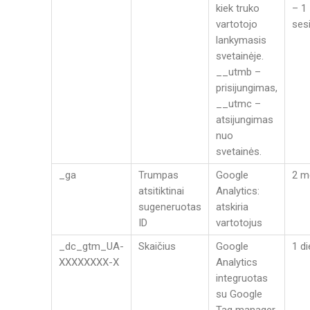
kiek truko
– 1
vartotojo
sesi
lankymasis
svetainėje.
__utmb –
prisijungimas,
__utmc –
atsijungimas
nuo
svetainės.
_ga
Trumpas
Google
2 m
atsitiktinai
Analytics:
sugeneruotas
atskiria
ID
vartotojus
_dc_gtm_UA-
Skaičius
Google
1 d
XXXXXXXX-X
Analytics
integruotas
su Google