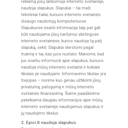
reklamą jūsų lankomoje interneto svetainėje,
naudoja slapukus. Slapukai – tai maži
tekstiniai failai, kuriuos interneto svetainės
išsaugo naudotojų kompiuteriuose.
Slapukuose esanti informacija taip pat gali
būti naudojama jūsų naršymui skirtingose
interneto svetainėse, kurios naudoja tą patį
slapuką, sekti. Slapukai skirstomi pagal
trukmę ir tai, kas juos nustato. Manome, kad
jus svarbu informuoti apie slapukus, kuriuos
naudoja mūsų interneto svetainė ir kokiais
tikslais jie naudojami. Informavimo tikslas yra
trejopas – norime kuo geriau užtikrinti jūsų
privatumą, patogumą ir mūsų interneto
svetainės finansavimą. Šiame paaiškinime
pateikiama daugiau informacijos apie mūsų
interneto svetainėje naudojamus slapukus ir
jų naudojimo tikslus.
2. Epici.lt naudoja slapukus