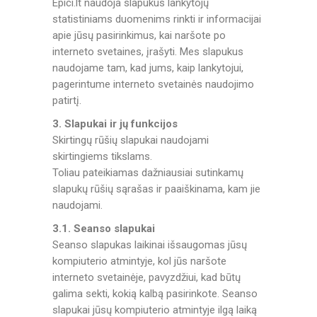
Epici.lt naudoja slapukus lankytojų
statistiniams duomenims rinkti ir informacijai
apie jūsų pasirinkimus, kai naršote po
interneto svetaines, įrašyti. Mes slapukus
naudojame tam, kad jums, kaip lankytojui,
pagerintume interneto svetainės naudojimo
patirtį.
3. Slapukai ir jų funkcijos
Skirtingų rūšių slapukai naudojami
skirtingiems tikslams.
Toliau pateikiamas dažniausiai sutinkamų
slapukų rūšių sąrašas ir paaiškinama, kam jie
naudojami.
3.1. Seanso slapukai
Seanso slapukas laikinai išsaugomas jūsų
kompiuterio atmintyje, kol jūs naršote
interneto svetainėje, pavyzdžiui, kad būtų
galima sekti, kokią kalbą pasirinkote. Seanso
slapukai jūsų kompiuterio atmintyje ilgą laiką