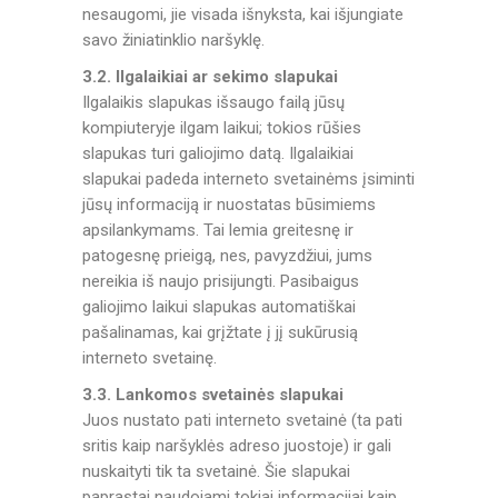
nesaugomi, jie visada išnyksta, kai išjungiate
savo žiniatinklio naršyklę.
3.2. Ilgalaikiai ar sekimo slapukai
Ilgalaikis slapukas išsaugo failą jūsų
kompiuteryje ilgam laikui; tokios rūšies
slapukas turi galiojimo datą. Ilgalaikiai
slapukai padeda interneto svetainėms įsiminti
jūsų informaciją ir nuostatas būsimiems
apsilankymams. Tai lemia greitesnę ir
patogesnę prieigą, nes, pavyzdžiui, jums
nereikia iš naujo prisijungti. Pasibaigus
galiojimo laikui slapukas automatiškai
pašalinamas, kai grįžtate į jį sukūrusią
interneto svetainę.
3.3. Lankomos svetainės slapukai
Juos nustato pati interneto svetainė (ta pati
sritis kaip naršyklės adreso juostoje) ir gali
nuskaityti tik ta svetainė. Šie slapukai
paprastai naudojami tokiai informacijai kaip