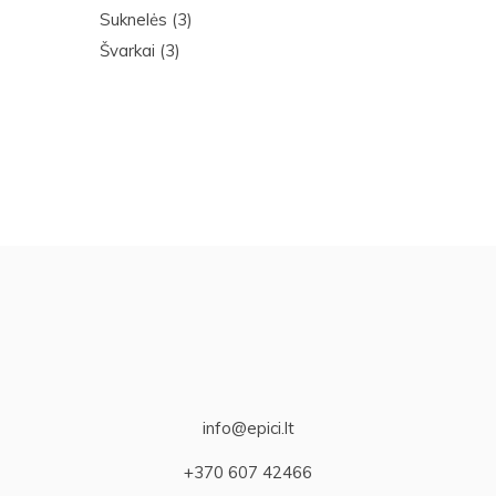
Suknelės
(3)
Švarkai
(3)
info@epici.lt
+370 607 42466