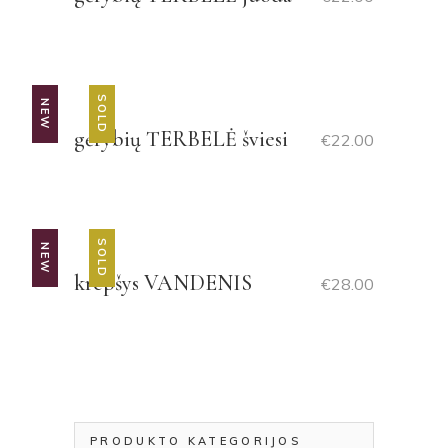
SOLD
NEW
gėrybių TERBELĖ šviesi
€
22.00
SOLD
NEW
krepšys VANDENIS
€
28.00
PRODUKTO KATEGORIJOS