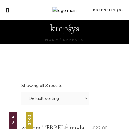
KREPŠELIS (0)
krepšys
HOME
KREPŠYS
Showing all 3 results
SOLD
NEW
gėrybių TERBELĖ juoda
€
22.00