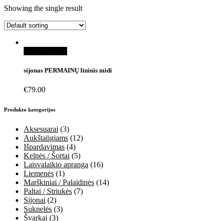
Showing the single result
Select options
sijonas PERMAINŲ lininis midi
€
79.00
Produkto kategorijos
Aksesuarai
(3)
Aukštaūgiams
(12)
Išpardavimas
(4)
Kelnės / Šortai
(5)
Laisvalaikio apranga
(16)
Liemenės
(1)
Marškiniai / Palaidinės
(14)
Paltai / Striukės
(7)
Sijonai
(2)
Suknelės
(3)
Švarkai
(3)