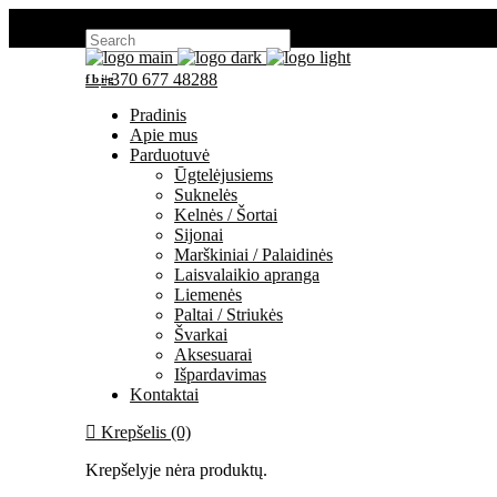
Search for:
+370 677 48288
fb
ig
Pradinis
Apie mus
Parduotuvė
Ūgtelėjusiems
Suknelės
Kelnės / Šortai
Sijonai
Marškiniai / Palaidinės
Laisvalaikio apranga
Liemenės
Paltai / Striukės
Švarkai
Aksesuarai
Išpardavimas
Kontaktai
Krepšelis (0)
Krepšelyje nėra produktų.