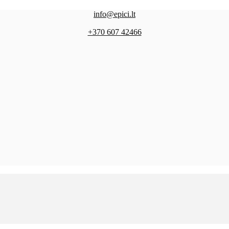
info@epici.lt
+370 607 42466