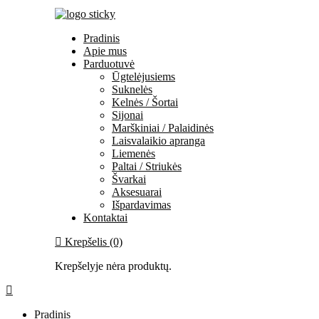
Pradinis
Apie mus
Parduotuvė
Ūgtelėjusiems
Suknelės
Kelnės / Šortai
Sijonai
Marškiniai / Palaidinės
Laisvalaikio apranga
Liemenės
Paltai / Striukės
Švarkai
Aksesuarai
Išpardavimas
Kontaktai
Krepšelis (0)
Krepšelyje nėra produktų.
Pradinis