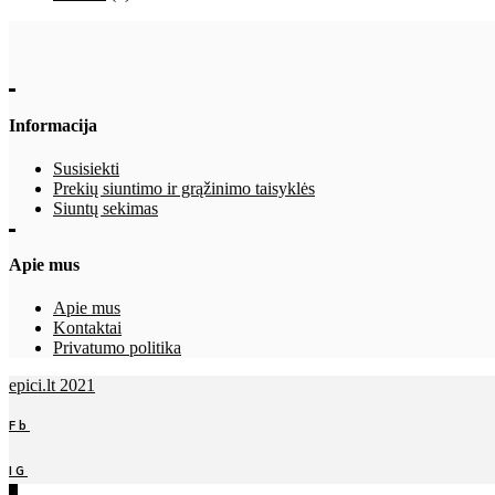
Informacija
Susisiekti
Prekių siuntimo ir grąžinimo taisyklės
Siuntų sekimas
Apie mus
Apie mus
Kontaktai
Privatumo politika
epici.lt 2021
Fb
IG