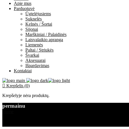
Apie mus
Parduotuvė
Ūgtelėjusiems
Suknelės
Kelnės / Šortai
Sijonai
Marškiniai / Palaidinės
Laisvalaikio apranga
Liemenės
Paltai / Striukės
Švarkai
Aksesuarai
Išpardavimas
Kontaktai
Krepšelis (0)
Krepšelyje nėra produktų.
permainu
Home
permainu