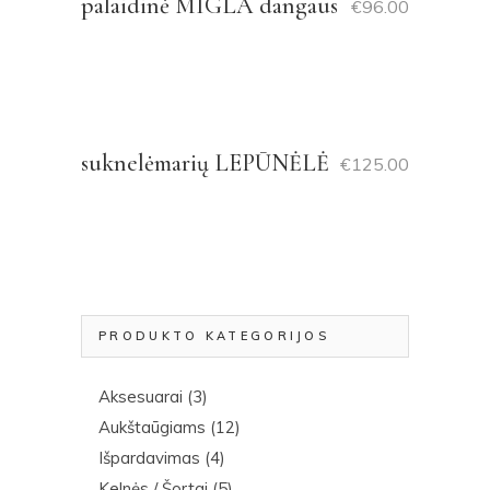
palaidinė MIGLA dangaus
€
96.00
suknelėmarių LEPŪNĖLĖ
€
125.00
PRODUKTO KATEGORIJOS
Aksesuarai
(3)
Aukštaūgiams
(12)
Išpardavimas
(4)
Kelnės / Šortai
(5)