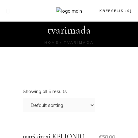
KREPŠELIS (0)
tvarimada
HOME
TVARIMADA
Showing all 5 results
marškiniai KELIONIŲ
€
58.00