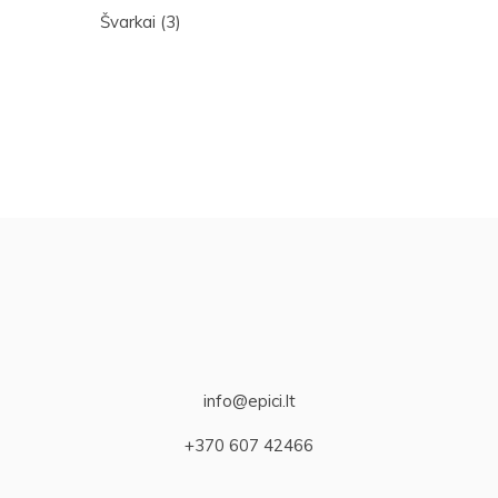
Švarkai
(3)
info@epici.lt
+370 607 42466