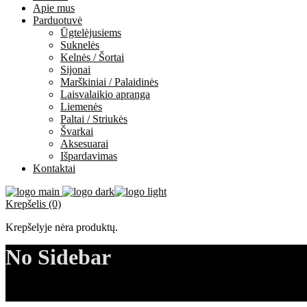
Apie mus
Parduotuvė
Ūgtelėjusiems
Suknelės
Kelnės / Šortai
Sijonai
Marškiniai / Palaidinės
Laisvalaikio apranga
Liemenės
Paltai / Striukės
Švarkai
Aksesuarai
Išpardavimas
Kontaktai
Krepšelis (0)
Krepšelyje nėra produktų.
No Sidebar