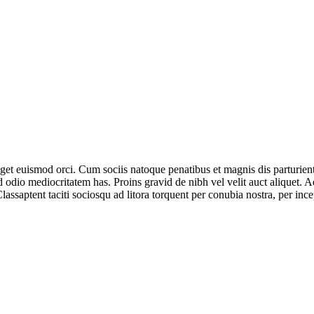
 eget euismod orci. Cum sociis natoque penatibus et magnis dis parturien
 odio mediocritatem has. Proins gravid de nibh vel velit auct aliquet. A
Classaptent taciti sociosqu ad litora torquent per conubia nostra, per inc