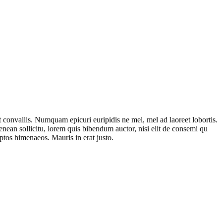
t convallis. Numquam epicuri euripidis ne mel, mel ad laoreet lobortis.
enean sollicitu, lorem quis bibendum auctor, nisi elit de consemi qu
eptos himenaeos. Mauris in erat justo.