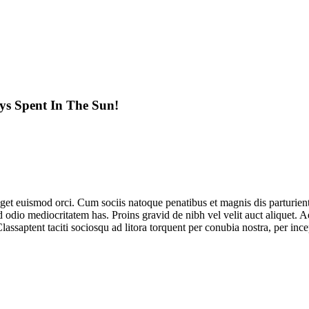
ys Spent In The Sun!
 eget euismod orci. Cum sociis natoque penatibus et magnis dis parturien
 odio mediocritatem has. Proins gravid de nibh vel velit auct aliquet. A
Classaptent taciti sociosqu ad litora torquent per conubia nostra, per inc