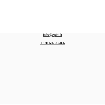
info@epici.lt
+370 607 42466