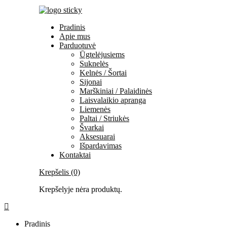
Pradinis
Apie mus
Parduotuvė
Ūgtelėjusiems
Suknelės
Kelnės / Šortai
Sijonai
Marškiniai / Palaidinės
Laisvalaikio apranga
Liemenės
Paltai / Striukės
Švarkai
Aksesuarai
Išpardavimas
Kontaktai
Krepšelis (0)
Krepšelyje nėra produktų.
Pradinis