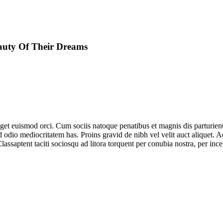
auty Of Their Dreams
 eget euismod orci. Cum sociis natoque penatibus et magnis dis parturien
 odio mediocritatem has. Proins gravid de nibh vel velit auct aliquet. A
Classaptent taciti sociosqu ad litora torquent per conubia nostra, per inc