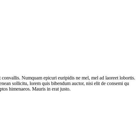
t convallis. Numquam epicuri euripidis ne mel, mel ad laoreet lobortis.
enean sollicitu, lorem quis bibendum auctor, nisi elit de consemi qu
eptos himenaeos. Mauris in erat justo.