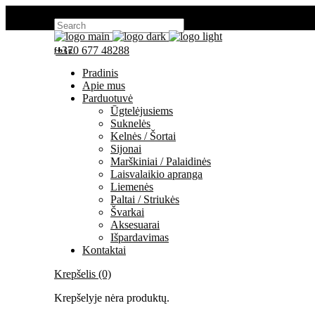
Search for:
+370 677 48288
fb
ig
Pradinis
Apie mus
Parduotuvė
Ūgtelėjusiems
Suknelės
Kelnės / Šortai
Sijonai
Marškiniai / Palaidinės
Laisvalaikio apranga
Liemenės
Paltai / Striukės
Švarkai
Aksesuarai
Išpardavimas
Kontaktai
Krepšelis (0)
Krepšelyje nėra produktų.