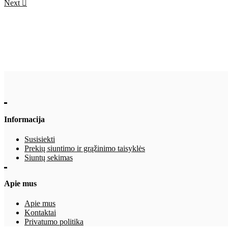
Next
Informacija
Susisiekti
Prekių siuntimo ir grąžinimo taisyklės
Siuntų sekimas
Apie mus
Apie mus
Kontaktai
Privatumo politika