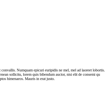
t convallis. Numquam epicuri euripidis ne mel, mel ad laoreet lobortis.
enean sollicitu, lorem quis bibendum auctor, nisi elit de consemi qu
eptos himenaeos. Mauris in erat justo.