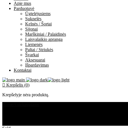
Apie mus
Parduotuvė
Ūgtelėjusiems
Suknelės
Kelnės / Šortai
Sijonai
Marškiniai / Palaidinės
Laisvalaikio apranga
Liemenės
Paltai / Striukės
Švarkai
Aksesuarai
Išpardavimas
Kontaktai
Krepšelis (0)
Krepšelyje nėra produktų.
Home
Aukštaūgiams
ūgtelėjusių džemperis PAREINANTIS