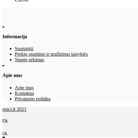
Informacija
Susisiekti
Prekių siuntimo ir grąžinimo taisyklės
Siuntų sekimas
Apie mus
Apie mus
Kontaktai
Privatumo politika
epici.lt 2021
Fb
IG