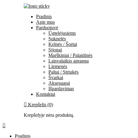
Pradinis
Apie mus
Parduotuvė
Ūgtelėjusiems
Suknelės
Kelnės / Šortai
Sijonai
Marškiniai / Palaidinės
Laisvalaikio apranga
Liemenės
Paltai / Striukės
Švarkai
Aksesuarai
Išpardavimas
Kontaktai
Krepšelis (0)
Krepšelyje nėra produktų.
Pradinis