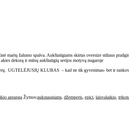
ntažinė marių žalumo spalva. Aukštaūgiams skirtas oversize stiliaus prai
akies dekorą ir mūsų aukštaūgių serijos motyvą nugaroje
k moterų. UGTELĖJUSIŲ KLUBAS – kad ne tik gyvenimas- bet ir rankov
ikio apranga
Žymos:
aukstaugiams
,
džemperis
,
epici
,
laisvalaikio
,
trikot