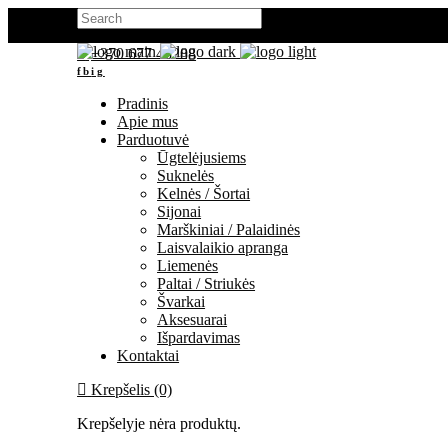
Search
for:
+370 677 48288
fb
ig
Pradinis
Apie mus
Parduotuvė
Ūgtelėjusiems
Suknelės
Kelnės / Šortai
Sijonai
Marškiniai / Palaidinės
Laisvalaikio apranga
Liemenės
Paltai / Striukės
Švarkai
Aksesuarai
Išpardavimas
Kontaktai
Krepšelis (0)
Krepšelyje nėra produktų.