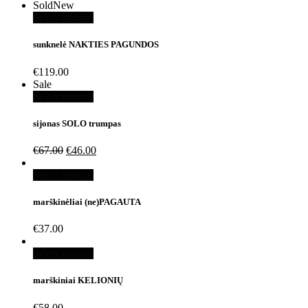
Sold
New
Select options
sunknelė NAKTIES PAGUNDOS
€
119.00
Sale
Select options
sijonas SOLO trumpas
€
67.00
€
46.00
Select options
marškinėliai (ne)PAGAUTA
€
37.00
Select options
marškiniai KELIONIŲ
€
58.00