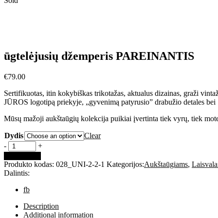
Sold
ūgtelėjusių džemperis PAREINANTIS
€
79.00
Sertifikuotas, itin kokybiškas trikotažas, aktualus dizainas, graži vi
JŪROS logotipą priekyje, „gyvenimą patyrusio” drabužio detales bei 
Mūsų mažoji aukštaūgių kolekcija puikiai įvertinta tiek vyrų, tie
Dydis
Clear
ūgtelėjusių
-
+
džemperis
Add to cart
PAREINANTIS
Produkto kodas:
028_UNI-2-2-1
Kategorijos:
Aukštaūgiams
,
Laisvala
quantity
Dalintis:
fb
Description
Additional information