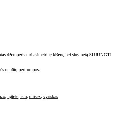
lgintas džemperis turi asimetrinę kišenę bei siuvinėtą SUJUNGTI
ės nebūtų pertrumpos.
azo
,
ugtelejusiu
,
unisex
,
vyriskas