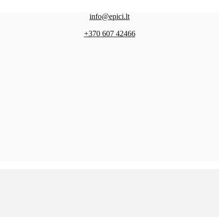
info@epici.lt
+370 607 42466