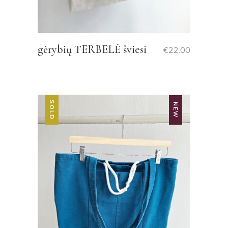
gėrybių TERBELĖ šviesi
€
22.00
SOLD
NEW