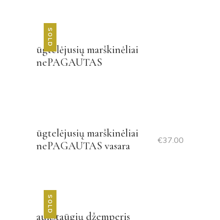
SOLD
ūgtelėjusių marškinėliai
nePAGAUTAS
ūgtelėjusių marškinėliai
€
37.00
nePAGAUTAS vasara
SOLD
aukštaūgių džemperis