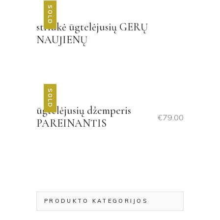
SOLD
striukė ūgtelėjusių GERŲ
NAUJIENŲ
SOLD
ūgtelėjusių džemperis
€
79.00
PAREINANTIS
PRODUKTO KATEGORIJOS