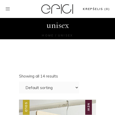
KREPŠELIS (0)
unisex
HOME
UNISEX
Showing all 14 results
SOLD
NEW