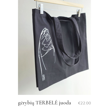
gėrybių TERBELĖ juoda
€
22.00