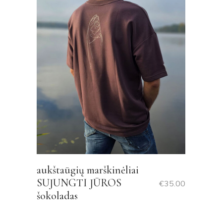
aukštaūgių marškinėliai
SUJUNGTI JŪROS
€
35.00
šokoladas