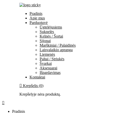
Pradinis
Apie mus
Parduotuvė
Ūgtelėjusiems
Suknelės
Kelnės / Šortai
Sijonai
Marškiniai / Palaidinės
Laisvalaikio apranga
Liemenės
Paltai / Striukės
Švarkai
Aksesuarai
Išpardavimas
Kontaktai
Krepšelis (0)
Krepšelyje nėra produktų.
Pradinis