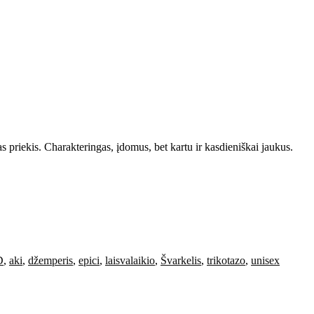
as priekis. Charakteringas, įdomus, bet kartu ir kasdieniškai jaukus.
D
,
aki
,
džemperis
,
epici
,
laisvalaikio
,
Švarkelis
,
trikotazo
,
unisex