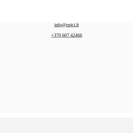
info@epici.lt
+370 607 42466