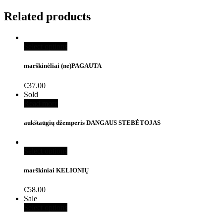
Related products
Select options
marškinėliai (ne)PAGAUTA
€
37.00
Sold
Read more
aukštaūgių džemperis DANGAUS STEBĖTOJAS
Select options
marškiniai KELIONIŲ
€
58.00
Sale
Select options