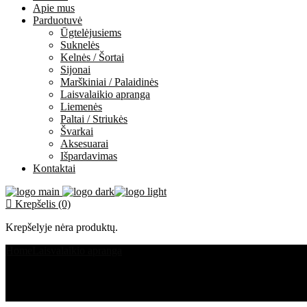
Apie mus
Parduotuvė
Ūgtelėjusiems
Suknelės
Kelnės / Šortai
Sijonai
Marškiniai / Palaidinės
Laisvalaikio apranga
Liemenės
Paltai / Striukės
Švarkai
Aksesuarai
Išpardavimas
Kontaktai
Krepšelis (0)
Krepšelyje nėra produktų.
Home
Laisvalaikio apranga
džemperis unisex STEBĖTOJAS