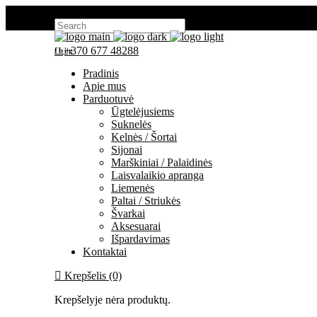
Search for:
+370 677 48288
fb
ig
Pradinis
Apie mus
Parduotuvė
Ūgtelėjusiems
Suknelės
Kelnės / Šortai
Sijonai
Marškiniai / Palaidinės
Laisvalaikio apranga
Liemenės
Paltai / Striukės
Švarkai
Aksesuarai
Išpardavimas
Kontaktai
Krepšelis (0)
Krepšelyje nėra produktų.