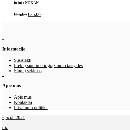
kelnės NOKAN
€
56.00
€
35.00
Informacija
Susisiekti
Prekių siuntimo ir grąžinimo taisyklės
Siuntų sekimas
Apie mus
Apie mus
Kontaktai
Privatumo politika
epici.lt 2021
Fb