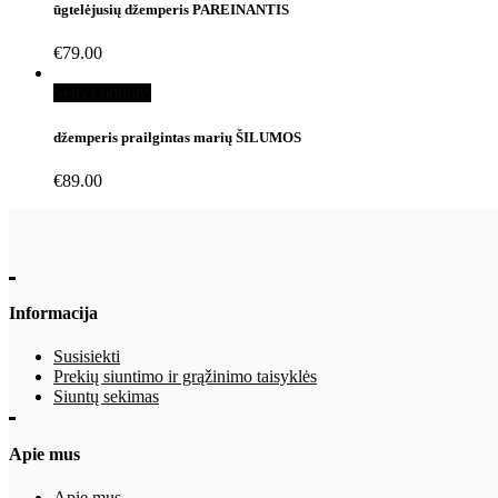
ūgtelėjusių džemperis PAREINANTIS
€
79.00
Select options
džemperis prailgintas marių ŠILUMOS
€
89.00
Informacija
Susisiekti
Prekių siuntimo ir grąžinimo taisyklės
Siuntų sekimas
Apie mus
Apie mus