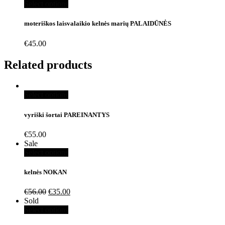
Select options
moteriškos laisvalaikio kelnės marių PALAIDŪNĖS
€
45.00
Related products
Select options
vyriški šortai PAREINANTYS
€
55.00
Sale
Select options
kelnės NOKAN
€
56.00
€
35.00
Sold
Select options