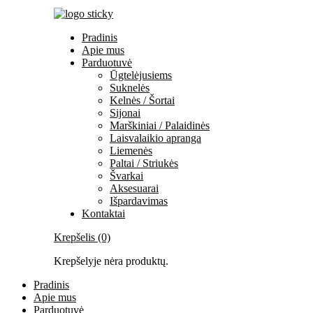
Pradinis
Apie mus
Parduotuvė
Ūgtelėjusiems
Suknelės
Kelnės / Šortai
Sijonai
Marškiniai / Palaidinės
Laisvalaikio apranga
Liemenės
Paltai / Striukės
Švarkai
Aksesuarai
Išpardavimas
Kontaktai
Krepšelis (0)
Krepšelyje nėra produktų.
Pradinis
Apie mus
Parduotuvė