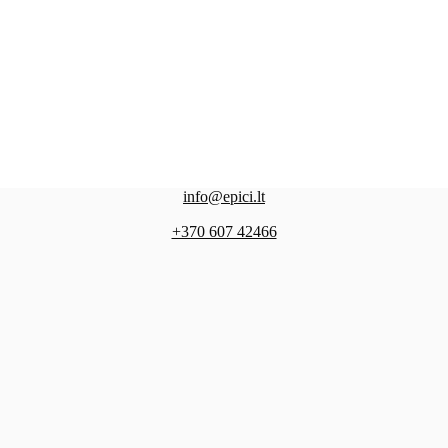
info@epici.lt
+370 607 42466