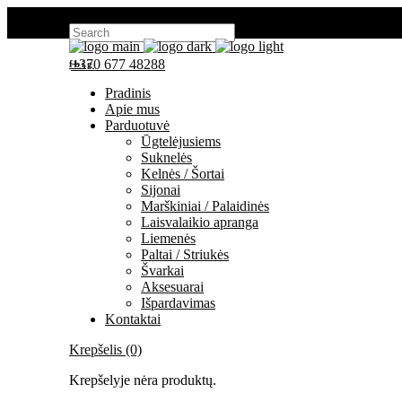
Search for:
+370 677 48288
fb
ig
Pradinis
Apie mus
Parduotuvė
Ūgtelėjusiems
Suknelės
Kelnės / Šortai
Sijonai
Marškiniai / Palaidinės
Laisvalaikio apranga
Liemenės
Paltai / Striukės
Švarkai
Aksesuarai
Išpardavimas
Kontaktai
Krepšelis (0)
Krepšelyje nėra produktų.