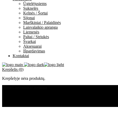
Ūgtelėjusiems
Suknelės
Kelnės / Šortai
Sijonai
Marškiniai / Palaidinės
Laisvalaikio apranga
Liemenės
Paltai / Striukės
Švarkai
Aksesuarai
Išpardavimas
Kontaktai
Krepšelis (0)
Krepšelyje nėra produktų.
Home
Laisvalaikio apranga
marškinėliai (ne)PAGAUTA