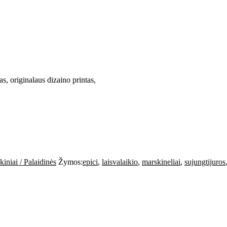
s, originalaus dizaino printas,
iniai / Palaidinės
Žymos:
epici
,
laisvalaikio
,
marskineliai
,
sujungtijuros