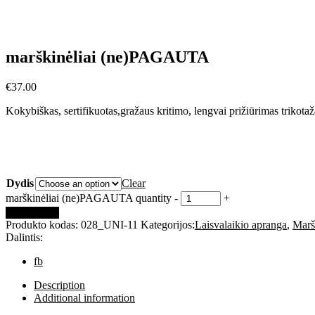
marškinėliai (ne)PAGAUTA
€
37.00
Kokybiškas, sertifikuotas,gražaus kritimo, lengvai prižiūrimas trikotaža
Dydis
Clear
marškinėliai (ne)PAGAUTA quantity
-
+
Add to cart
Produkto kodas:
028_UNI-11
Kategorijos:
Laisvalaikio apranga
,
Maršk
Dalintis:
fb
Description
Additional information