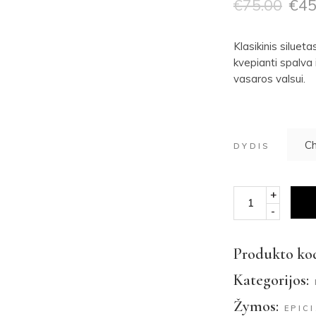
€
75.00
€
45
Švarkai
Aksesuarai
Klasikinis siluet
Išpardavimas
kvepianti spalva
vasaros valsui.
DYDIS
+
suknelė VALSO q
-
Produkto kod
Kategorijos:
Žymos:
EPICI