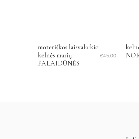
moteriškos laisvalaikio
keln
kelnės marių
NO
€
45.00
PALAIDŪNĖS