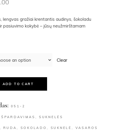
.00
as, lengvas gražiai krentantis audinys, šokoladu
 ir pasiuvimo kokybė – jūsų neužmirštamam
Clear
uantity
ADD TO CART
as:
051-2
IŠPARDAVIMAS
,
SUKNELĖS
,
RUDA
,
SOKOLADO
,
SUKNELĖ
,
VASAROS