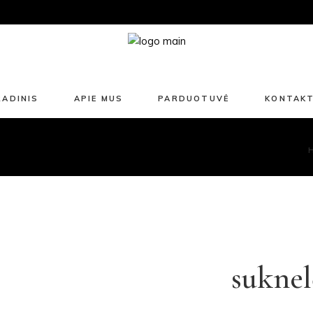
Ūgtelėjusiems
Suknelės
Kelnės / Šortai
Sijonai
RADINIS
APIE MUS
PARDUOTUVĖ
KONTAKT
Marškiniai / Palaidinės
Laisvalaikio apranga
Ūgtelėjusiems
Liemenės
Suknelės
Paltai / Striukės
Kelnės / Šortai
Švarkai
Sijonai
Aksesuarai
Marškiniai / Palaidinės
Išpardavimas
Laisvalaikio apranga
sukne
Liemenės
Paltai / Striukės