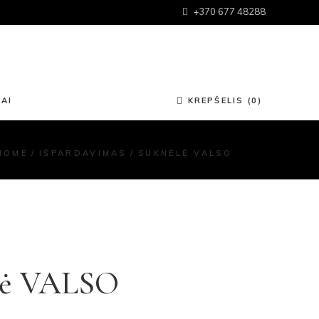
+370 677 48288
Krepšelyje nėra produktų.
AI
KREPŠELIS (0)
HOME
IŠPARDAVIMAS
SUKNELĖ VALSO
Krepšelyje nėra produktų.
lė VALSO