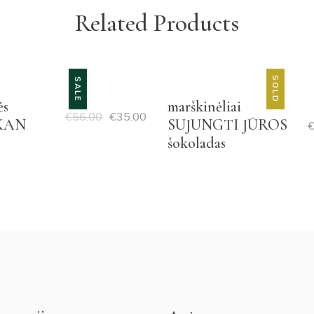
Related Products
SOLD
SALE
ės
marškinėliai
€
56.00
€
35.00
KAN
SUJUNGTI JŪROS
šokoladas