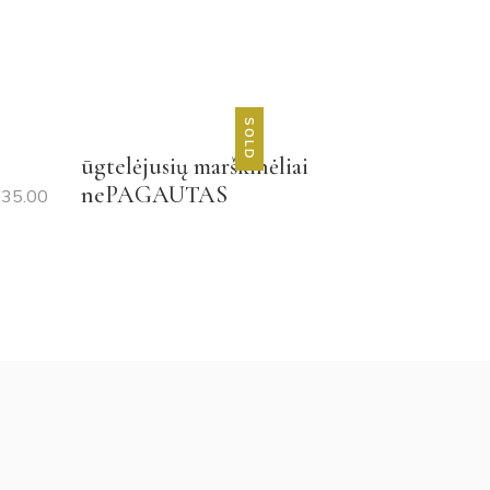
SOLD
ūgtelėjusių marškinėliai
nePAGAUTAS
€
35.00