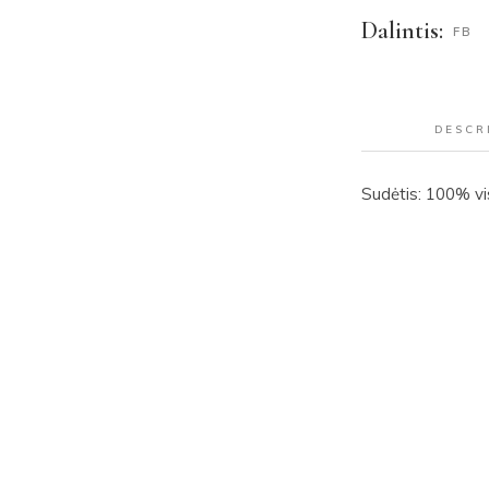
Dalintis:
FB
DESCR
Sudėtis: 100% v