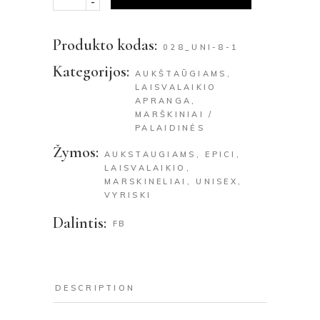
-
Produkto kodas:
028_UNI-8-1
Kategorijos:
AUKŠTAŪGIAMS
,
LAISVALAIKIO
APRANGA
,
MARŠKINIAI /
PALAIDINĖS
Žymos:
AUKSTAUGIAMS
,
EPICI
,
LAISVALAIKIO
,
MARSKINELIAI
,
UNISEX
,
VYRISKI
Dalintis:
FB
DESCRIPTION