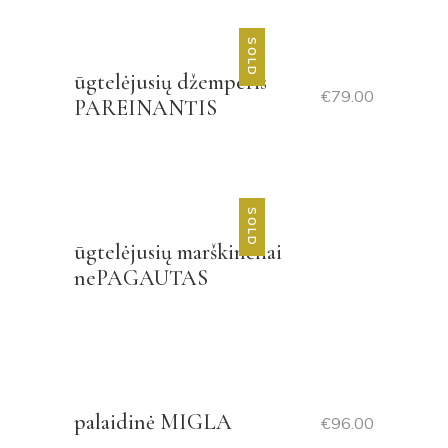
SOLD
ūgtelėjusių džemperis
€
79.00
PAREINANTIS
SOLD
ūgtelėjusių marškinėliai
nePAGAUTAS
palaidinė MIGLA
€
96.00