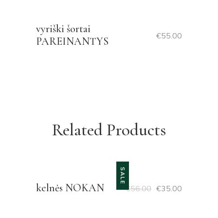
vyriški šortai
€
55.00
PAREINANTYS
Related Products
SALE
kelnės NOKAN
€
56.00
€
35.00