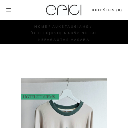
KREPŠELIS (0)
HOME
AUKŠTAŪGIAMS
ŪGTELĖJUSIŲ MARŠKINĖLIAI
NEPAGAUTAS VASARA