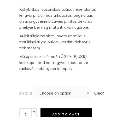
Kokybiškas, vasariškas tačiau neperplonas
lengvai prižiūrimas trikotažas, originalaus
dizaino gyvenimo žuvies printas dekoras
priekyje bei visą matanti akis nugaroje.
Aukštaūgiams skirti oversize stiliaus
marškinėliai yra puikiai įvertinti tiek vyrų,
tiek moterų.
Mūsų uniseksinė maža ŪGTELĖJUSIŲ
kolekcija – kad ne tik gyvenimas- bet ir
rankovės nebūtų pertrumpos.
Clear
DYDIS
ūgtelėjusių marškinėliai nePAGAUTAS vasara quantity
+
ADD TO CART