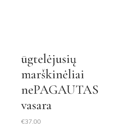
ūgtelėjusių
marškinėliai
nePAGAUTAS
vasara
€
37.00