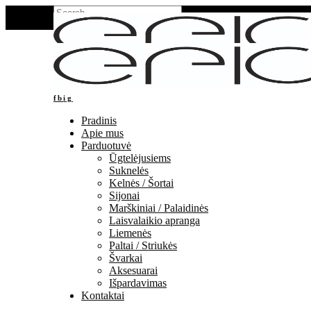
Search
for:
+370 677 48288
fb
ig
Pradinis
Apie mus
Parduotuvė
Ūgtelėjusiems
Suknelės
Kelnės / Šortai
Sijonai
Marškiniai / Palaidinės
Laisvalaikio apranga
Liemenės
Paltai / Striukės
Švarkai
Aksesuarai
Išpardavimas
Kontaktai