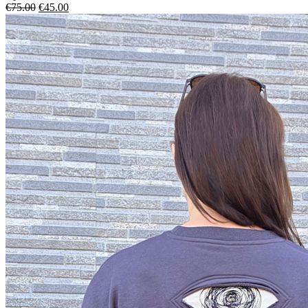
€
75.00
€
45.00