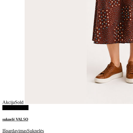
Akcija
Sold
Select options
suknelė VALSO
Išpardavimas
Suknelės