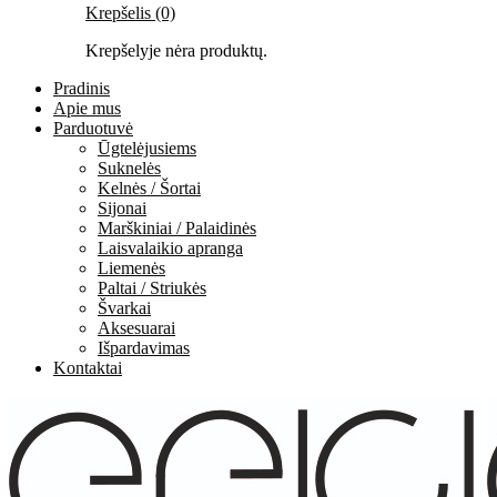
Krepšelis (0)
Krepšelyje nėra produktų.
Pradinis
Apie mus
Parduotuvė
Ūgtelėjusiems
Suknelės
Kelnės / Šortai
Sijonai
Marškiniai / Palaidinės
Laisvalaikio apranga
Liemenės
Paltai / Striukės
Švarkai
Aksesuarai
Išpardavimas
Kontaktai