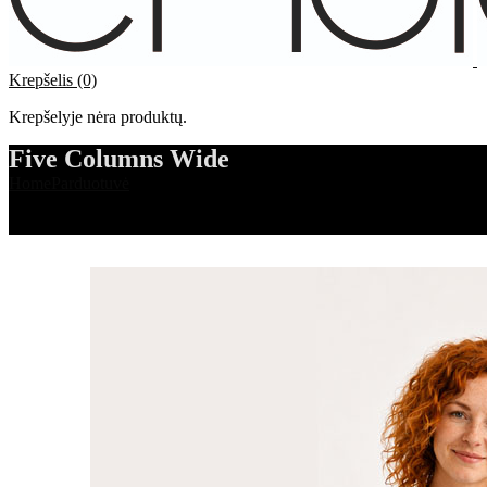
Krepšelis (0)
Krepšelyje nėra produktų.
Five Columns Wide
Home
Parduotuvė
Five Columns Wide