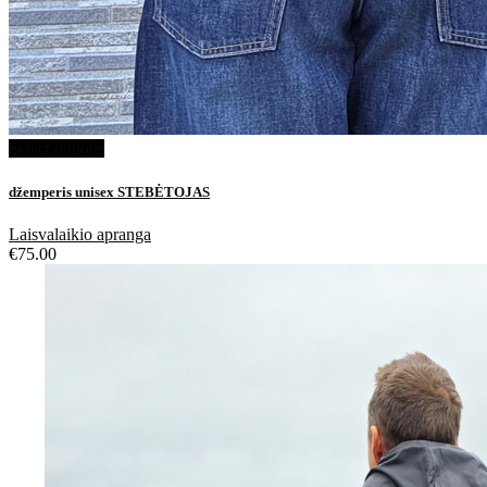
Select options
džemperis unisex STEBĖTOJAS
Laisvalaikio apranga
€
75.00