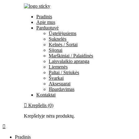
Pradinis
Apie mus
Parduotuvė
Ūgtelėjusiems
Suknelės
Kelnės / Šortai
Sijonai
Marškiniai / Palaidinės
Laisvalaikio apranga
Liemenės
Paltai / Striukės
Švarkai
Aksesuarai
Išpardavimas
Kontaktai
Krepšelis (0)
Krepšelyje nėra produktų.
Pradinis