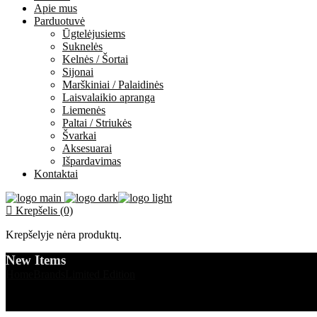
Apie mus
Parduotuvė
Ūgtelėjusiems
Suknelės
Kelnės / Šortai
Sijonai
Marškiniai / Palaidinės
Laisvalaikio apranga
Liemenės
Paltai / Striukės
Švarkai
Aksesuarai
Išpardavimas
Kontaktai
Krepšelis (0)
Krepšelyje nėra produktų.
New Items
Home
Brands
Limited Edition
New Items