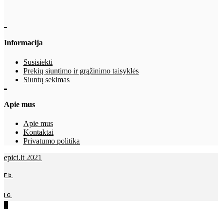
Informacija
Susisiekti
Prekių siuntimo ir grąžinimo taisyklės
Siuntų sekimas
Apie mus
Apie mus
Kontaktai
Privatumo politika
epici.lt 2021
Fb
IG