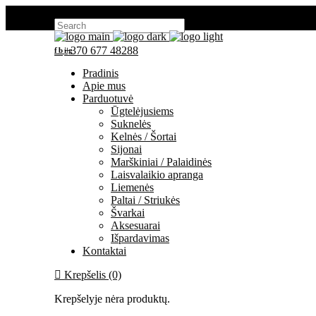
Search for:
+370 677 48288
fb
ig
Pradinis
Apie mus
Parduotuvė
Ūgtelėjusiems
Suknelės
Kelnės / Šortai
Sijonai
Marškiniai / Palaidinės
Laisvalaikio apranga
Liemenės
Paltai / Striukės
Švarkai
Aksesuarai
Išpardavimas
Kontaktai
Krepšelis (0)
Krepšelyje nėra produktų.