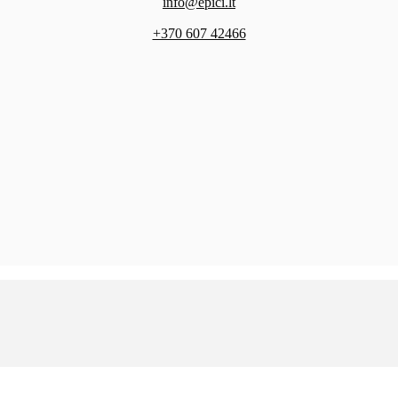
info@epici.lt
+370 607 42466