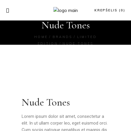
KREPŠELIS (0)
Nude Tones
HOME
BRANDS
LIMITED
EDITION
NUDE TONES
Nude Tones
Lorem ipsum dolor sit amet, consectetur a
elit. In ut ullam corper leo, eget euismod orci.
Cum sociis natoque penatibus et magnis dis