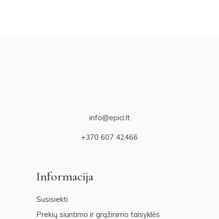
info@epici.lt
+370 607 42466
Informacija
Susisiekti
Prekių siuntimo ir grąžinimo taisyklės