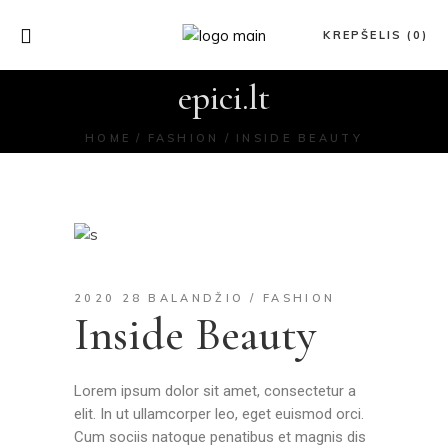
KREPŠELIS (0)
epici.lt
HOME
FASHION
INSIDE BEAUTY
2020 28 BALANDŽIO
FASHION
Inside Beauty
Lorem ipsum dolor sit amet, consectetur a
elit. In ut ullamcorper leo, eget euismod orci.
Cum sociis natoque penatibus et magnis dis