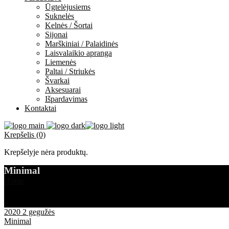
Ūgtelėjusiems
Suknelės
Kelnės / Šortai
Sijonai
Marškiniai / Palaidinės
Laisvalaikio apranga
Liemenės
Paltai / Striukės
Švarkai
Aksesuarai
Išpardavimas
Kontaktai
Krepšelis (0)
Krepšelyje nėra produktų.
Minimal
Home
Minimal
2020 2 gegužės
Minimal