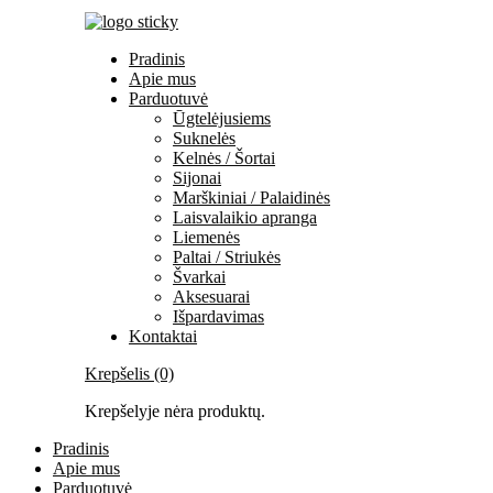
Pradinis
Apie mus
Parduotuvė
Ūgtelėjusiems
Suknelės
Kelnės / Šortai
Sijonai
Marškiniai / Palaidinės
Laisvalaikio apranga
Liemenės
Paltai / Striukės
Švarkai
Aksesuarai
Išpardavimas
Kontaktai
Krepšelis (0)
Krepšelyje nėra produktų.
Pradinis
Apie mus
Parduotuvė