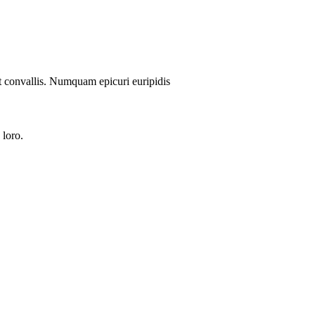
nt convallis. Numquam epicuri euripidis
 loro.