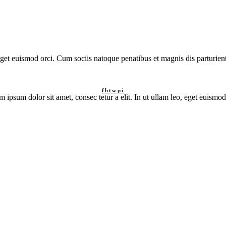
 eget euismod orci. Cum sociis natoque penatibus et magnis dis parturie
fb
tw
pi
 ipsum dolor sit amet, consec tetur a elit. In ut ullam leo, eget euismod