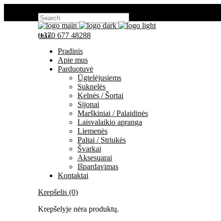
Search for:
+370 677 48288
fb
ig
Pradinis
Apie mus
Parduotuvė
Ūgtelėjusiems
Suknelės
Kelnės / Šortai
Sijonai
Marškiniai / Palaidinės
Laisvalaikio apranga
Liemenės
Paltai / Striukės
Švarkai
Aksesuarai
Išpardavimas
Kontaktai
Krepšelis (0)
Krepšelyje nėra produktų.