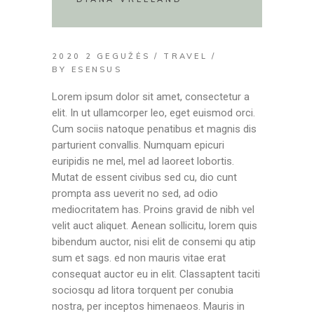
2020 2 GEGUŽĖS
TRAVEL
BY
ESENSUS
Lorem ipsum dolor sit amet, consectetur a
elit. In ut ullamcorper leo, eget euismod orci.
Cum sociis natoque penatibus et magnis dis
parturient convallis. Numquam epicuri
euripidis ne mel, mel ad laoreet lobortis.
Mutat de essent civibus sed cu, dio cunt
prompta ass ueverit no sed, ad odio
mediocritatem has. Proins gravid de nibh vel
velit auct aliquet. Aenean sollicitu, lorem quis
bibendum auctor, nisi elit de consemi qu atip
sum et sags. ed non mauris vitae erat
consequat auctor eu in elit. Classaptent taciti
sociosqu ad litora torquent per conubia
nostra, per inceptos himenaeos. Mauris in