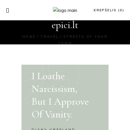
KREPŠELIS (0)
epici.lt
HOME
TRAVEL
STREETS OF YOUR
TOWN
I Loathe
Narcissism,
But I Approve
Of Vanity.
DIANA VREELAND