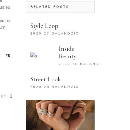
nt
lus eu
RELATED POSTS
 eu mi
Style Loop
rum
2020 27 BALANDŽIO
Inside
Beauty
FB
S:
2020 28 BALANDŽIO
Street Look
2020 28 BALANDŽIO
OST