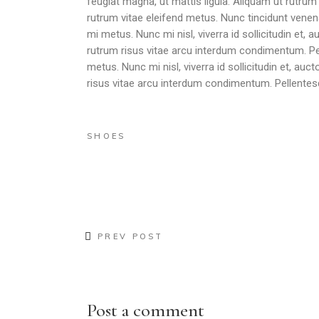
feugiat magna, ut mattis ligula. Aliquam ut rutrum
rutrum vitae eleifend metus. Nunc tincidunt ven
mi metus. Nunc mi nisl, viverra id sollicitudin et
rutrum risus vitae arcu interdum condimentum. Pel
metus. Nunc mi nisl, viverra id sollicitudin et, a
risus vitae arcu interdum condimentum. Pellentes
SHOES
PREV POST
Post a comment