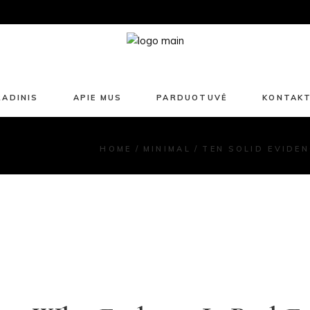
Ūgtelėjusiems
Suknelės
Kelnės / Šortai
Sijonai
RADINIS
APIE MUS
PARDUOTUVĖ
KONTAKT
Marškiniai / Palaidinės
Laisvalaikio apranga
Ūgtelėjusiems
HOME
MINIMAL
TEN SOLID EVIDE
Liemenės
Suknelės
Paltai / Striukės
Kelnės / Šortai
Švarkai
Sijonai
Aksesuarai
Marškiniai / Palaidinės
Išpardavimas
Laisvalaikio apranga
Liemenės
Paltai / Striukės