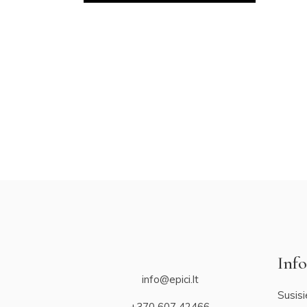
Info
info@epici.lt
Susisi
+370 607 42466