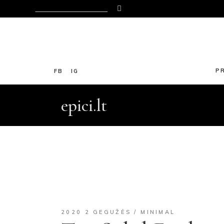
P
FB
IG
epici.lt
2020 2 GEGUŽĖS
MINIMAL