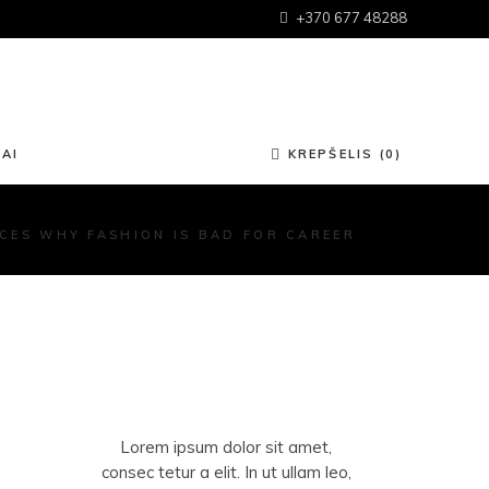
+370 677 48288
Krepšelyje nėra produktų.
AI
KREPŠELIS (0)
NCES WHY FASHION IS BAD FOR CAREER
Krepšelyje nėra produktų.
Lorem ipsum dolor sit amet,
consec tetur a elit. In ut ullam leo,