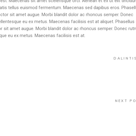
 est. Maecenas sit amet scelerisque orci. Aenean et ex ut elit tincidu
enatis tellus euismod fermentum. Maecenas sed dapibus eros. Phasel
, auctor sit amet augue. Morbi blandit dolor ac rhoncus semper. Donec
lentesque eu ex metus. Maecenas facilisis est at aliquet. Phasellus
uctor sit amet augue. Morbi blandit dolor ac rhoncus semper. Donec rut
que eu ex metus. Maecenas facilisis est at.
DALINTI
NEXT P