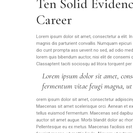
Ten Solid Evidenc
Career
Lorem ipsum dolor sit amet, consectetur a elit. I
magnis dis parturient convallis. Numquam epicuri e
dio cunt prompta ass ueverit no sed, ad odio medioc
lorem quis bibendum auctor, nisi elit de consemi q
Classaptent taciti sociosqu ad litora torquent per
Lorem ipsum dolor sit amet, conse
fermentum vitae feugi magna, ut m
orem ipsum dolor sit amet, consectetur adipiscing e
Maecenas sit amet scelerisque orci. Aenean et ex u
tellus euismod fermentum. Maecenas sed dapibus er
auctor sit amet augue. Morbi blandit dolor ac rh
Pellentesque eu ex metus. Maecenas facilisis est a