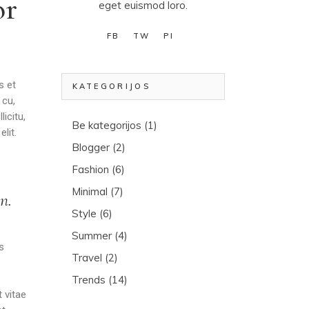
or
eget euismod loro.
FB
TW
PI
s et
KATEGORIJOS
 cu,
icitu,
Be kategorijos
(1)
lit.
Blogger
(2)
Fashion
(6)
Minimal
(7)
n.
Style
(6)
Summer
(4)
s
Travel
(2)
Trends
(14)
 vitae