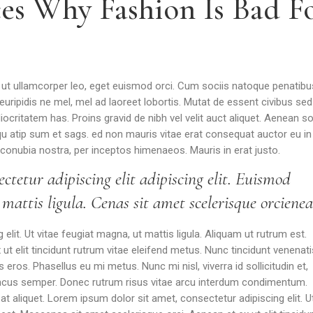
es Why Fashion Is Bad F
Švarkai
Aksesuarai
Išpardavimas
n ut ullamcorper leo, eget euismod orci. Cum sociis natoque penatibu
uripidis ne mel, mel ad laoreet lobortis. Mutat de essent civibus sed
ritatem has. Proins gravid de nibh vel velit auct aliquet. Aenean soll
u atip sum et sags. ed non mauris vitae erat consequat auctor eu in e
 conubia nostra, per inceptos himenaeos. Mauris in erat justo.
ctetur adipiscing elit adipiscing elit. Euismod
attis ligula. Cenas sit amet scelerisque orcienea
lit. Ut vitae feugiat magna, ut mattis ligula. Aliquam ut rutrum est.
t elit tincidunt rutrum vitae eleifend metus. Nunc tincidunt venenati
os. Phasellus eu mi metus. Nunc mi nisl, viverra id sollicitudin et,
oncus semper. Donec rutrum risus vitae arcu interdum condimentum.
t aliquet. Lorem ipsum dolor sit amet, consectetur adipiscing elit. Ut