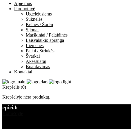
Apie mus
Parduotuvė
Ūgtelėjusiems
Suknelės
Kelnės / Šortai
Sijonai
Marškiniai / Palaidinės
Laisvalaikio apranga
Liemenės
Paltai / Striukės
Švarkai
Aksesuarai
Išpardavimas
Kontaktai
Krepšelis (0)
Krepšelyje nėra produktų.
epici.lt
Home
Style
The Truth About Clothes Is About To Be Revealed