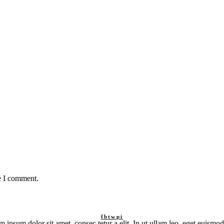
e I comment.
fb
tw
pi
 ipsum dolor sit amet, consec tetur a elit. In ut ullam leo, eget euismod