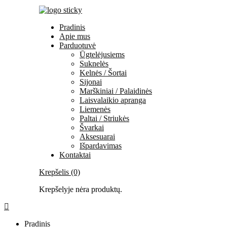
Pradinis
Apie mus
Parduotuvė
Ūgtelėjusiems
Suknelės
Kelnės / Šortai
Sijonai
Marškiniai / Palaidinės
Laisvalaikio apranga
Liemenės
Paltai / Striukės
Švarkai
Aksesuarai
Išpardavimas
Kontaktai
Krepšelis (0)
Krepšelyje nėra produktų.
Pradinis