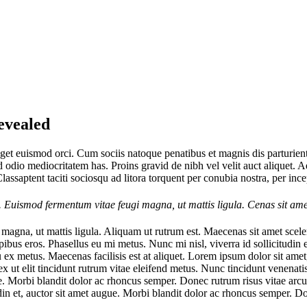
evealed
 eget euismod orci. Cum sociis natoque penatibus et magnis dis parturien
 odio mediocritatem has. Proins gravid de nibh vel velit auct aliquet. A
Classaptent taciti sociosqu ad litora torquent per conubia nostra, per inc
it. Euismod fermentum vitae feugi magna, ut mattis ligula. Cenas sit ame
 magna, ut mattis ligula. Aliquam ut rutrum est. Maecenas sit amet sceler
us eros. Phasellus eu mi metus. Nunc mi nisl, viverra id sollicitudin e
 metus. Maecenas facilisis est at aliquet. Lorem ipsum dolor sit amet, c
ex ut elit tincidunt rutrum vitae eleifend metus. Nunc tincidunt venena
ugue. Morbi blandit dolor ac rhoncus semper. Donec rutrum risus vitae a
itudin et, auctor sit amet augue. Morbi blandit dolor ac rhoncus semper.