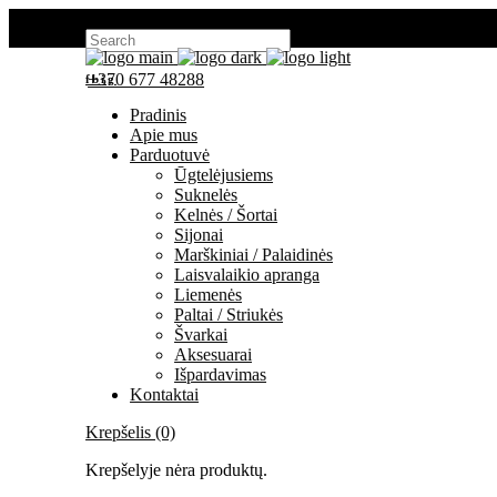
Search for:
+370 677 48288
fb
ig
Pradinis
Apie mus
Parduotuvė
Ūgtelėjusiems
Suknelės
Kelnės / Šortai
Sijonai
Marškiniai / Palaidinės
Laisvalaikio apranga
Liemenės
Paltai / Striukės
Švarkai
Aksesuarai
Išpardavimas
Kontaktai
Krepšelis (0)
Krepšelyje nėra produktų.