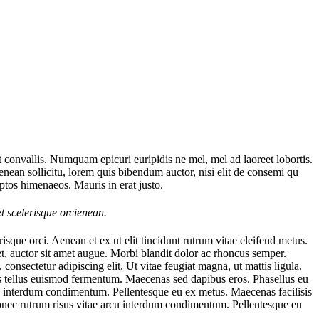
t convallis. Numquam epicuri euripidis ne mel, mel ad laoreet lobortis.
enean sollicitu, lorem quis bibendum auctor, nisi elit de consemi qu
eptos himenaeos. Mauris in erat justo.
t scelerisque orcienean.
isque orci. Aenean et ex ut elit tincidunt rutrum vitae eleifend metus.
t, auctor sit amet augue. Morbi blandit dolor ac rhoncus semper.
onsectetur adipiscing elit. Ut vitae feugiat magna, ut mattis ligula.
tis tellus euismod fermentum. Maecenas sed dapibus eros. Phasellus eu
rcu interdum condimentum. Pellentesque eu ex metus. Maecenas facilisis
 Donec rutrum risus vitae arcu interdum condimentum. Pellentesque eu