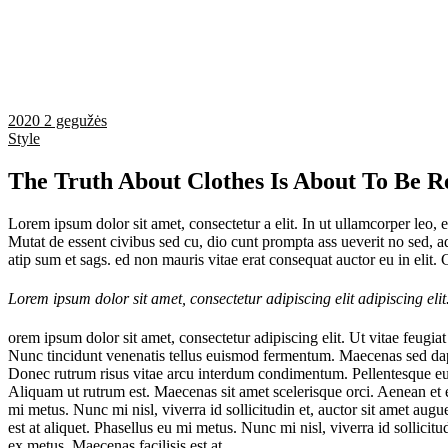
2020 2 gegužės
Style
The Truth About Clothes Is About To Be R
Lorem ipsum dolor sit amet, consectetur a elit. In ut ullamcorper leo,
Mutat de essent civibus sed cu, dio cunt prompta ass ueverit no sed, ad
atip sum et sags. ed non mauris vitae erat consequat auctor eu in elit. 
Lorem ipsum dolor sit amet, consectetur adipiscing elit adipiscing el
orem ipsum dolor sit amet, consectetur adipiscing elit. Ut vitae feugiat
Nunc tincidunt venenatis tellus euismod fermentum. Maecenas sed dapib
Donec rutrum risus vitae arcu interdum condimentum. Pellentesque eu ex
Aliquam ut rutrum est. Maecenas sit amet scelerisque orci. Aenean et 
mi metus. Nunc mi nisl, viverra id sollicitudin et, auctor sit amet a
est at aliquet. Phasellus eu mi metus. Nunc mi nisl, viverra id sollic
ex metus. Maecenas facilisis est at.