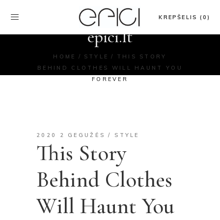
KREPŠELIS (0)
epici.lt
HOME
STYLE
THIS STORY
BEHIND CLOTHES WILL HAUNT YOU
FOREVER
2020 2 GEGUŽĖS
STYLE
This Story
Behind Clothes
Will Haunt You