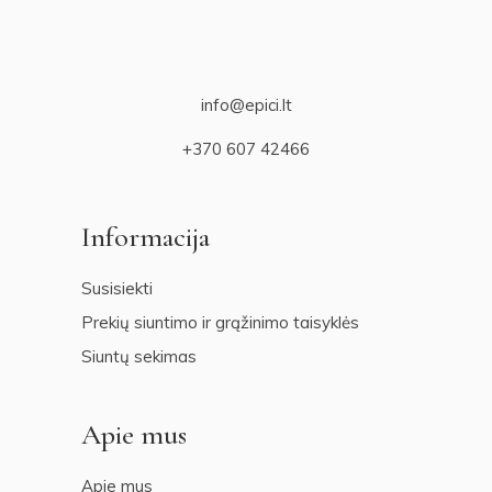
info@epici.lt
+370 607 42466
Informacija
Susisiekti
Prekių siuntimo ir grąžinimo taisyklės
Siuntų sekimas
Apie mus
Apie mus