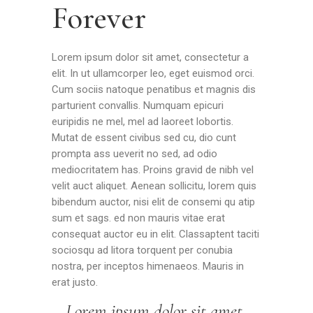
Forever
Lorem ipsum dolor sit amet, consectetur a
elit. In ut ullamcorper leo, eget euismod orci.
Cum sociis natoque penatibus et magnis dis
parturient convallis. Numquam epicuri
euripidis ne mel, mel ad laoreet lobortis.
Mutat de essent civibus sed cu, dio cunt
prompta ass ueverit no sed, ad odio
mediocritatem has. Proins gravid de nibh vel
velit auct aliquet. Aenean sollicitu, lorem quis
bibendum auctor, nisi elit de consemi qu atip
sum et sags. ed non mauris vitae erat
consequat auctor eu in elit. Classaptent taciti
sociosqu ad litora torquent per conubia
nostra, per inceptos himenaeos. Mauris in
erat justo.
Lorem ipsum dolor sit amet,